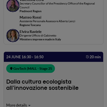
analizzare come le amministrazioni regionali stanno
Secretary Councillor of the Presidency Office of the Regional
Council
guidando la trasformazione digitale e sociale, tra
Piedmont Region
attuazione, risultati e modelli replicabili.Modera:
Matteo Rossi
Antonello Barone
Assistente Personale Assessore Alberto Lenzi
Regione Toscana
Elvira Raviele
Dirigente Ufficio di Gabinetto
Ministero imprese e made in Italy
24 JUNE 16:30 - 16:50
20 min
GovTech |
MALL - Stage 25
Dalla cultura ecologista
all’innovazione sostenibile
Una fireside chat dedicata al rapporto tra transizione