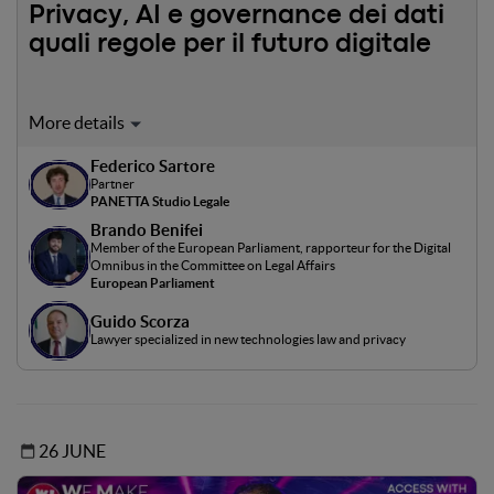
Privacy, AI e governance dei dati
quali regole per il futuro digitale
L’intelligenza artificiale e la governance dei dati sono oggi
al centro di una trasformazione che coinvolge diritti
Federico Sartore
fondamentali, competitività e rapporti internazionali. In
Partner
questo contesto, l’Europa sta cercando di affermare un
PANETTA Studio Legale
proprio modello regolatorio, fondato sull’equilibrio tra
Brando Benifei
innovazione, tutela delle libertà individuali e
Member of the European Parliament, rapporteur for the Digital
Omnibus in the Committee on Legal Affairs
responsabilità degli attori pubblici e privati. Il panel mette
European Parliament
a confronto prospettive istituzionali, legislative e
giuridiche per analizzare il ruolo dell’Unione Europea nella
Guido Scorza
definizione delle regole del futuro digitale e il loro impatto
Lawyer specialized in new technologies law and privacy
negli scenari globali.
26 JUNE