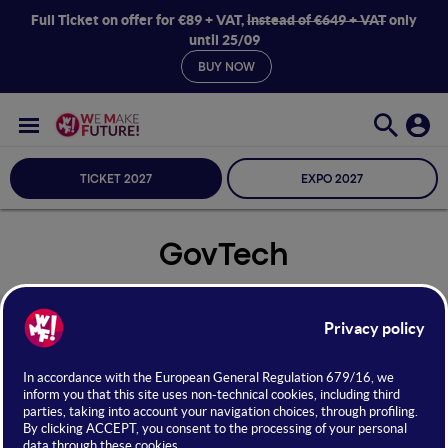
Full Ticket on offer for €89 + VAT,
instead of €649 + VAT
only
until 25/09
BUY NOW
TICKET 2027
EXPO 2027
GovTech
Seleziona Sala
GovTech