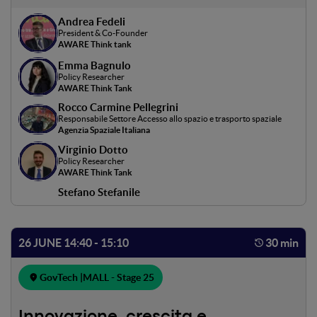
sulle politiche relative all'accesso allo spazio attraverso un
Andrea Fedeli
dialogo multistakeholders. Partendo dal nuovo policy
President & Co-Founder
paper di AWARE Think Tank, che sarà presentato proprio
AWARE Think tank
durante il panel, i relatori discuteranno sul ruolo che
Emma Bagnulo
l'Italia può avere all'interno della filiera europea dei
Policy Researcher
lanciatori spaziali.
AWARE Think Tank
Rocco Carmine Pellegrini
Responsabile Settore Accesso allo spazio e trasporto spaziale
Agenzia Spaziale Italiana
Virginio Dotto
Policy Researcher
AWARE Think Tank
Stefano Stefanile
26 JUNE 14:40 - 15:10
30 min
GovTech |
MALL - Stage 25