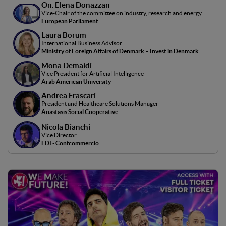
On. Elena Donazzan
difficoltà derivanti dall'adozione delle nuove tecnologie, in
Vice-Chair of the committee on industry, research and energy
particolare dell'intelligenza artificiale. Si discuterà di come
European Parliament
le politiche europee possano supportare le PMI e le
Laura Borum
startup nell'integrazione delle tecnologie emergenti nei
International Business Advisor
loro processi aziendali. I relatori condivideranno
Ministry of Foreign Affairs of Denmark – Invest in Denmark
esperienze e visioni sull'impatto dell'innovazione
Mona Demaidi
tecnologica sul business, con focus sulle soluzioni pratiche
Vice President for Artificial Intelligence
Arab American University
per la competitività, la sostenibilità e la crescita in un
Andrea Frascari
contesto globale sempre più digitalizzato. Il panel offrirà
President and Healthcare Solutions Manager
anche un'opportunità di confronto sulle politiche
Anastasis Social Cooperative
pubbliche e sugli strumenti che facilitano la
Nicola Bianchi
digitalizzazione delle imprese, con particolare attenzione
Vice Director
agli sviluppi recenti in Europa.Modera: Kevin Carboni
EDI - Confcommercio