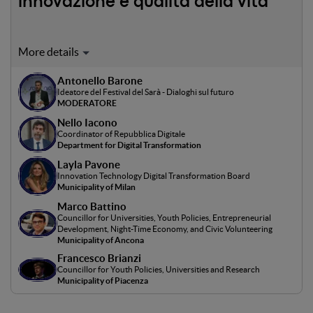
innovazione e qualità della vita
Le città sono oggi al centro di una competizione crescente
per attrarre talenti, imprese e nuove opportunità di
Antonello Barone
sviluppo. In questo scenario, l’innovazione urbana si
Ideatore del Festival del Sarà - Dialoghi sul futuro
intreccia con qualità della vita, servizi, politiche giovanili e
MODERATORE
modelli di sviluppo economico, ridefinendo il ruolo delle
Nello Iacono
amministrazioni locali. Dalla valorizzazione degli
Coordinator of Repubblica Digitale
ecosistemi imprenditoriali all’economia della notte, fino al
Department for Digital Transformation
marketing territoriale e alla trasformazione dei servizi, il
Layla Pavone
panel mette a confronto esperienze e strategie per
Innovation Technology Digital Transformation Board
Municipality of Milan
comprendere come le città stanno costruendo la propria
attrattività nel contesto contemporaneo.Modera:
Marco Battino
Councillor for Universities, Youth Policies, Entrepreneurial
Antonello Barone
Development, Night-Time Economy, and Civic Volunteering
Municipality of Ancona
Francesco Brianzi
Councillor for Youth Policies, Universities and Research
Municipality of Piacenza