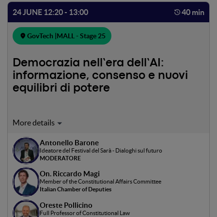
24 JUNE 12:20 - 13:00
40 min
GovTech |
MALL - Stage 25
Democrazia nell’era dell’AI:
informazione, consenso e nuovi
equilibri di potere
L’evoluzione dell’intelligenza artificiale e delle piattaforme
digitali sta ridefinendo in modo profondo i processi
Antonello Barone
democratici, incidendo sulla produzione e distribuzione
Ideatore del Festival del Sarà - Dialoghi sul futuro
dell’informazione, sulla formazione del consenso e sugli
MODERATORE
equilibri tra cittadini, istituzioni e attori privati. In un
On. Riccardo Magi
contesto in cui dati, algoritmi e modelli predittivi
Member of the Constitutional Affairs Committee
influenzano sempre più il dibattito pubblico, emergono
Italian Chamber of Deputies
nuove sfide legate alla trasparenza, alla qualità
Oreste Pollicino
dell’informazione e alla tutela dei diritti fondamentali. Il
Full Professor of Constitutional Law