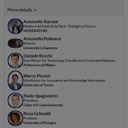
L’intelligenza artificiale sta ridefinendo profondamente il
ruolo delle università, incidendo sui modelli di ricerca, sui
Antonello Barone
percorsi formativi e sulle competenze richieste dal
Ideatore del Festival del Sarà - Dialoghi sul futuro
mercato. In questo scenario, gli atenei sono chiamati a
MODERATORE
ripensare il proprio posizionamento come attori centrali
Antonella Polimeni
negli ecosistemi dell’innovazione, capaci di formare nuove
Rettrice
professionalità e di guidare lo sviluppo tecnologico. Il
Università La Sapienza
panel mette a confronto due prospettive di vertice per
Daniele Rocchi
analizzare come cambiano didattica, ricerca e
Vice-Rector for Technology Transfer and Corporate Relations
Politecnico di Milano
collaborazione con le imprese, e quali sfide attendono il
sistema universitario nel contesto dell’evoluzione
Marco Pironti
dell’AI.Modera: Antonello Barone
Vice Rector for Innovation and Knowledge Valorisation
University of Torino
Paolo Spagnoletti
President
Cyber 4.0, Luiss University
Rosa Grimaldi
Professor
University of Bologna