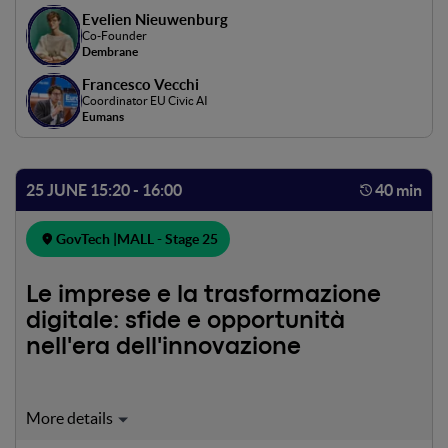
delineano per il futuro della democrazia.
Evelien Nieuwenburg
Co-Founder
Dembrane
Francesco Vecchi
Coordinator EU Civic AI
Eumans
25 JUNE 15:20 - 16:00
40 min
GovTech |
MALL - Stage 25
Le imprese e la trasformazione
digitale: sfide e opportunità
nell'era dell'innovazione
Il panel esplorerà come le imprese affrontano la sfida della
trasformazione digitale, analizzando le opportunità e le