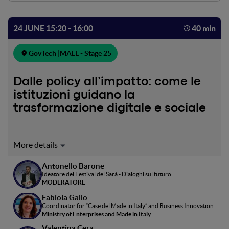
24 JUNE 15:20 - 16:00
40 min
GovTech |
MALL - Stage 25
Dalle policy all’impatto: come le
istituzioni guidano la
trasformazione digitale e sociale
Le Regioni sono oggi tra i principali attori
nell’implementazione delle politiche di innovazione,
Antonello Barone
chiamate a tradurre strategie e indirizzi in interventi
Ideatore del Festival del Sarà - Dialoghi sul futuro
concreti su digitale, lavoro e inclusione sociale. In questo
MODERATORE
scenario, la sfida non è più solo definire policy, ma
Fabiola Gallo
misurarne l’impatto reale sui territori e sui cittadini,
Coordinator for “Case del Made in Italy” and Business Innovation
integrando innovazione tecnologica e welfare. Il panel
Ministry of Enterprises and Made in Italy
mette a confronto esperienze e approcci diversi per
Valentina Cera