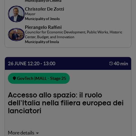
Municipality of Cesena
qualità della vita.Modera: Antonio Palmieri
Christofer De Zotti
Mayor
Municipality of Jesolo
Pierangelo Raffini
Councilor for Economic Development, Public Works, Historic
Center, Budget, and Innovation
Municipality of Imola
26 JUNE 12:20 - 13:00
40 min
GovTech |
MALL - Stage 25
Accesso allo spazio: il ruolo
dell’Italia nella filiera europea dei
lanciatori
Il panel sarà un occasione di confronto sull'industria e