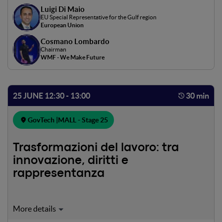
Luigi Di Maio
EU Special Representative for the Gulf region
European Union
Cosmano Lombardo
Chairman
WMF - We Make Future
25 JUNE 12:30 - 13:00
30 min
GovTech |
MALL - Stage 25
Trasformazioni del lavoro: tra
innovazione, diritti e
rappresentanza
Le trasformazioni tecnologiche e i nuovi modelli
produttivi stanno ridefinendo in profondità il mondo del