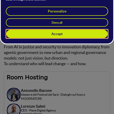
The stage where power dynamics are redefined in the age of
AI.
From new forms of democracy to geopolitical shifts, from the
future of work to next-generation cities, this stage brings
together institutions, policymakers, companies, and research
leaders to explore how technology and AI are reshaping
rules, processes, and decision-making models.
From AI in justice and security to innovation diplomacy, from
agentic government to new urban and regional governance
models: not just vision, but direction.
To understand who will lead change — and how.
Room Hosting
Antonello Barone
Ideatore del Festival del Sarà - Dialoghi sul futuro
MODERATORE
Lorenzo Salmi
CEO - Piave Digital Agency