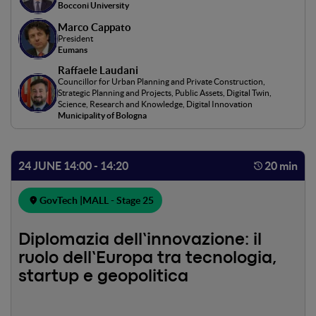
panel mette a confronto prospettive accademiche,
Bocconi University
istituzionali e operative per analizzare i rischi e le
Marco Cappato
opportunità di questa trasformazione e riflettere sul
President
futuro della democrazia nell’era digitale.Modera:
Eumans
Antonello Barone
Raffaele Laudani
Councillor for Urban Planning and Private Construction,
Strategic Planning and Projects, Public Assets, Digital Twin,
Science, Research and Knowledge, Digital Innovation
Municipality of Bologna
24 JUNE 14:00 - 14:20
20 min
GovTech |
MALL - Stage 25
Diplomazia dell’innovazione: il
ruolo dell’Europa tra tecnologia,
startup e geopolitica