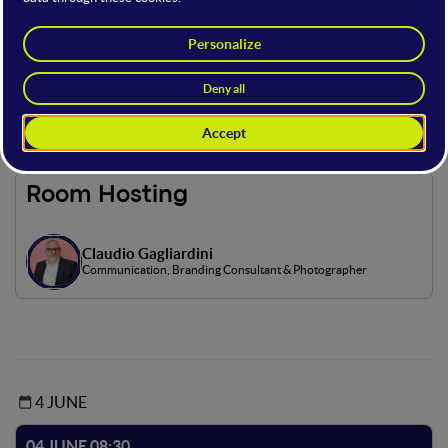
In this stage, we explored how technology can amplify the
impact of nonprofit organizations. From digital innovation to
data analysis, we discovered tools to optimize operations
and engage supporters. The goal: to promote the adoption of
accessible and effective technological solutions for a stronger
and more resilient nonprofit sector.
Room Hosting
Claudio Gagliardini
Communication, Branding Consultant & Photographer
4 JUNE
04 JUNE 08:30