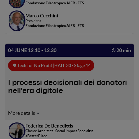
Fondazione Filantropica AIFR - ETS
pubblici nuovi e interattivi, fino alla co-creazione di
contenuti con creator e community. Un focus su approcci
Marco Cecchini
sperimentali e casi concreti.
President
Fondazione Filantropica AIFR - ETS
04 JUNE 12:10 - 12:30
20 min
Tech for No Profit |
HALL 30 · Stage 14
I processi decisionali dei donatori
nell'era digitale
Le buone motivazioni a donare non sono più sufficienti. I
donatori nell'era digitale sono sottoposti a nuovi stimoli e
Federica De Benedittis
continue proposte che rendono le decisioni spesso
Choice Architect - Social Impact Specialist
automatiche e poco consapevoli. Nella sessione vedremo
aBetterPlace