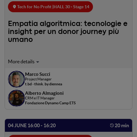
Tech for No Profit |
HALL 30 · Stage 14
Empatia algoritmica: tecnologie e
insight per un donor journey più
umano
Cosa succede quando ascolti davvero i tuoi donatori? Con
Dynamo Camp e t.bd esploriamo un approccio integrato
Marco Succi
che unisce analisi RFM, automatismi di donor care, survey
Project Manager
e sentiment analysis AI. Obiettivo: costruire una relazione
t.bd - think. by diennea
più profonda e autentica, grazie a dati e tecnologie capaci
Alberto Almagioni
di generare insight azionabili.
CRM e IT Manager
Fondazione Dynamo Camp ETS
04 JUNE 16:00 - 16:20
20 min