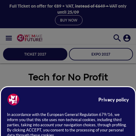
Full Ticket on offer for €89 + VAT,
instead of €649 + VAT
only
until 25/09
BUY NOW
TICKET 2027
EXPO 2027
Tech for No Profit
Seleziona Sala
Tech for No Profit