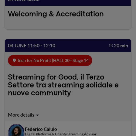
Welcoming & Accreditation
04 JUNE 11:50 - 12:10
20 min
Tech for No Profit |
HALL 30 · Stage 14
Streaming for Good, il Terzo
Settore tra streaming solidale e
nuove community
L’intervento esplora come gli strumenti digitali possano
essere utilizzati dal Terzo Settore per potenziare il
coinvolgimento delle community. Dallo streaming come
Federico Caiulo
Digital Platforms & Charity Streaming Advisor
leva di awareness e fundraising, alle strategie per attivare